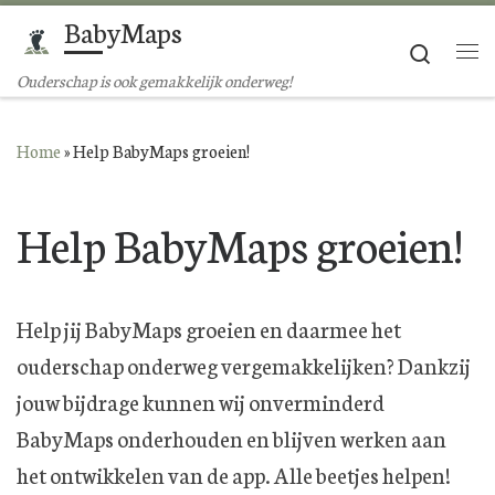
BabyMaps
Ga naar inhoud
Search
Me
Ouderschap is ook gemakkelijk onderweg!
Home
»
Help BabyMaps groeien!
Help BabyMaps groeien!
Help jij BabyMaps groeien en daarmee het
ouderschap onderweg vergemakkelijken? Dankzij
jouw bijdrage kunnen wij onverminderd
BabyMaps onderhouden en blijven werken aan
het ontwikkelen van de app. Alle beetjes helpen!